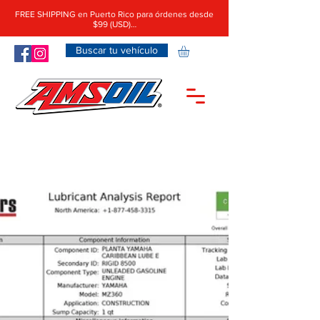
FREE SHIPPING en Puerto Rico para órdenes desde
$99 (USD)…
Buscar tu vehículo