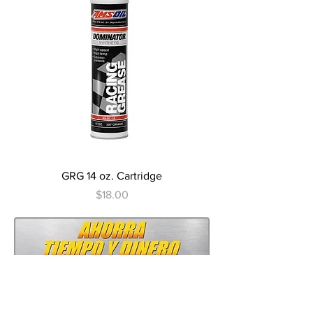
GRG 14 oz. Cartridge
Precio
$18.00
Leer Más