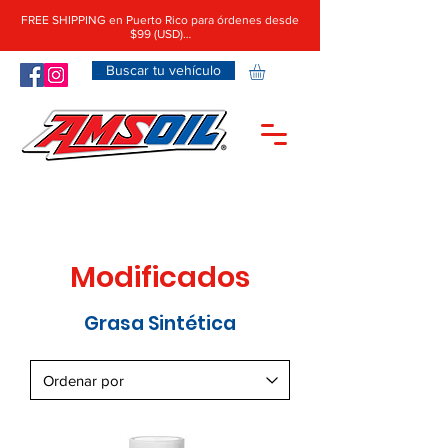
FREE SHIPPING en Puerto Rico para órdenes desde
$99 (USD)…
Buscar tu vehículo
Modificados
Grasa Sintética