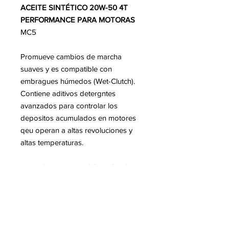
ACEITE SINTÉTICO 20W-50 4T
PERFORMANCE PARA MOTORAS
MC5
Promueve cambios de marcha
suaves y es compatible con
embragues húmedos (Wet-Clutch).
Contiene aditivos detergntes
avanzados para controlar los
depositos acumulados en motores
qeu operan a altas revoluciones y
altas temperaturas.
Especificaciones
:
JASO MA/MA2 ·
API SN, SM, SG, SJ, SH, SL