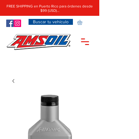
FREE SHIPPING en Puerto Rico para órdenes desde
$99 (USD)…
Buscar tu vehículo