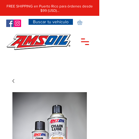
FREE SHIPPING en Puerto Rico para órdenes desde
$99 (USD)…
Buscar tu vehículo