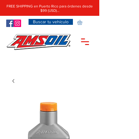
FREE SHIPPING en Puerto Rico para órdenes desde
$99 (USD)…
Buscar tu vehículo