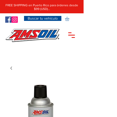
FREE SHIPPING en Puerto Rico para órdenes desde
$99 (USD)…
Buscar tu vehículo