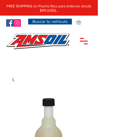
FREE SHIPPING en Puerto Rico para órdenes desde
$99 (USD)…
Buscar tu vehículo