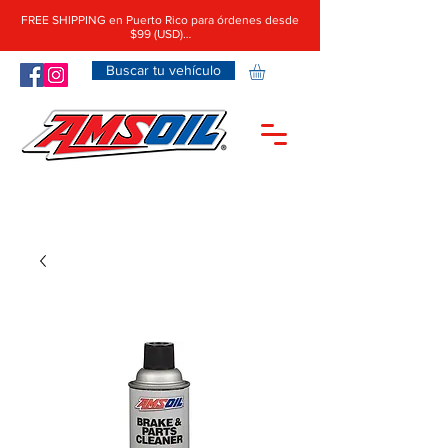
FREE SHIPPING en Puerto Rico para órdenes desde
$99 (USD)…
Buscar tu vehículo