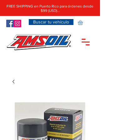
FREE SHIPPING en Puerto Rico para órdenes desde
$99 (USD)…
Buscar tu vehículo