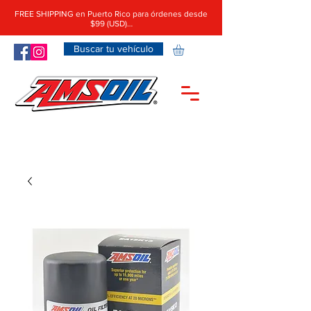
FREE SHIPPING en Puerto Rico para órdenes desde
$99 (USD)…
Buscar tu vehículo