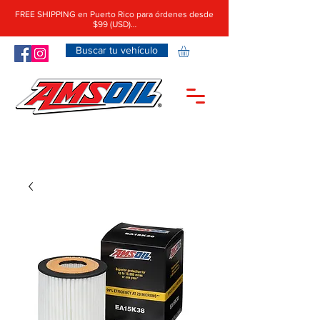
FREE SHIPPING en Puerto Rico para órdenes desde
$99 (USD)…
Buscar tu vehículo