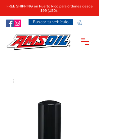
FREE SHIPPING en Puerto Rico para órdenes desde
$99 (USD)…
Buscar tu vehículo