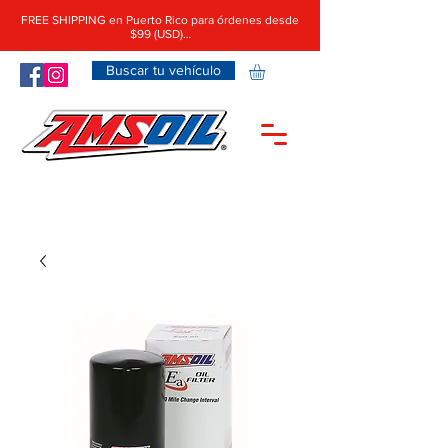
FREE SHIPPING en Puerto Rico para órdenes desde
$99 (USD)…
Buscar tu vehículo