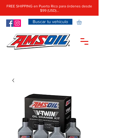
FREE SHIPPING en Puerto Rico para órdenes desde
$99 (USD)…
Buscar tu vehículo