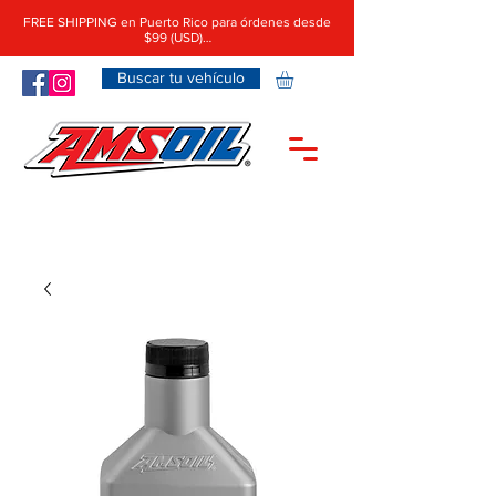
FREE SHIPPING en Puerto Rico para órdenes desde
$99 (USD)…
Buscar tu vehículo