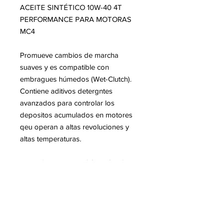
ACEITE SINTÉTICO 10W-40 4T
PERFORMANCE PARA MOTORAS
MC4
Promueve cambios de marcha
suaves y es compatible con
embragues húmedos (Wet-Clutch).
Contiene aditivos detergntes
avanzados para controlar los
depositos acumulados en motores
qeu operan a altas revoluciones y
altas temperaturas.
Especificaciones
:
JASO MA/MA2 ·
API SN, SM, SG, SJ, SH, SL