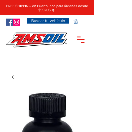
FREE SHIPPING en Puerto Rico para órdenes desde
$99 (USD)…
Buscar tu vehículo