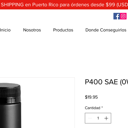
 SHIPPING en Puerto Rico para órdenes desde $99 (USD
Inicio
Nosotros
Productos
Donde Conseguirlos
P400 SAE (0
Precio
$19.95
Cantidad
*