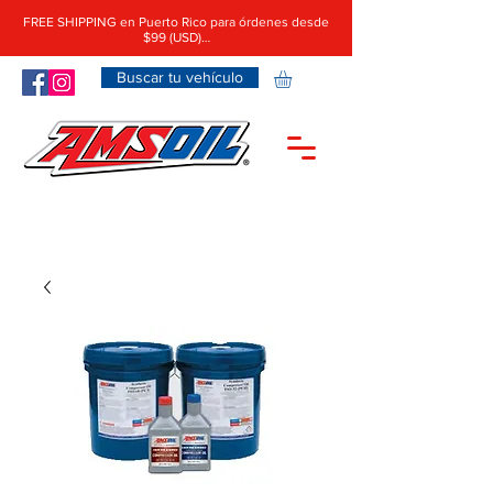
FREE SHIPPING en Puerto Rico para órdenes desde
$99 (USD)…
Buscar tu vehículo