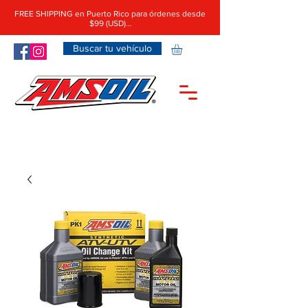
FREE SHIPPING en Puerto Rico para órdenes desde
$99 (USD)…
Buscar tu vehículo