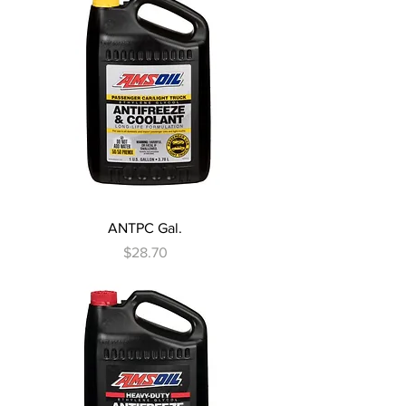
ANTPC Gal.
Precio
$28.70