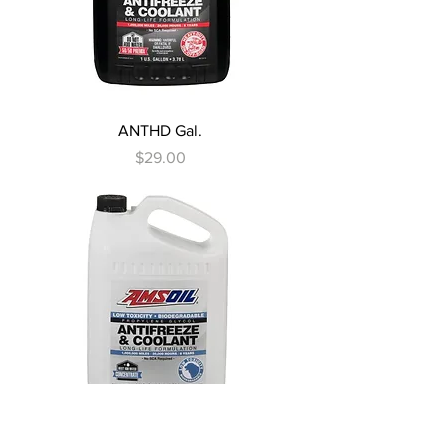
ANTHD Gal.
Precio
$29.00