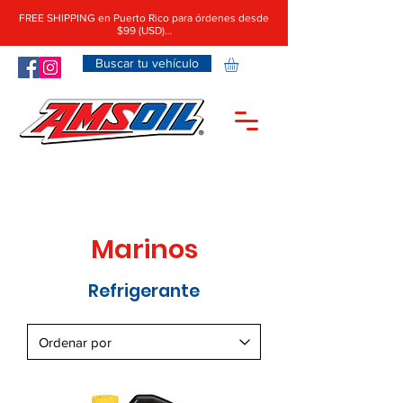
FREE SHIPPING en Puerto Rico para órdenes desde
$99 (USD)…
Buscar tu vehículo
Marinos
Refrigerante