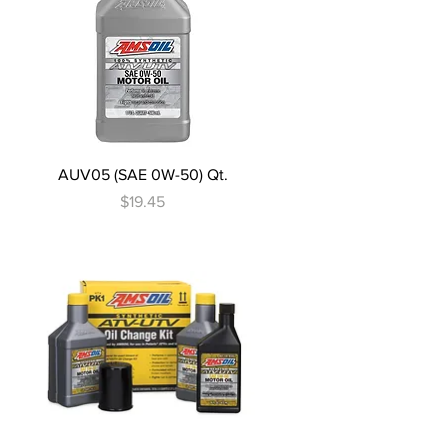
Vista rápida
AUV05 (SAE 0W-50) Qt.
Precio
$19.45