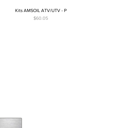
Vista rápida
Kits AMSOIL ATV/UTV - P
Precio
$60.05