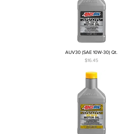
Vista rápida
AUV30 (SAE 10W-30) Qt.
Precio
$16.45