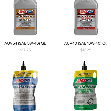
Vista rápida
Vista rápida
AUV54 (SAE 5W-40) Qt.
AUV40 (SAE 10W-40) Qt.
Precio
Precio
$17.25
$17.25