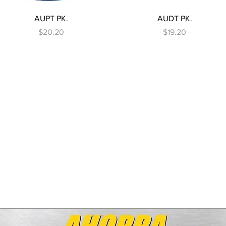
Vista rápida
Vista rápida
AUPT PK.
AUDT PK.
Precio
Precio
$20.20
$19.20