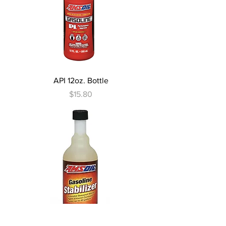
API 12oz. Bottle
Precio
$15.80