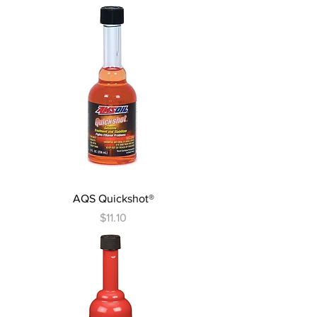
AQS Quickshot®
Precio
$11.10