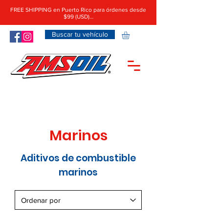
FREE SHIPPING en Puerto Rico para órdenes desde
$99 (USD)…
Buscar tu vehículo
Marinos
Aditivos de combustible
marinos