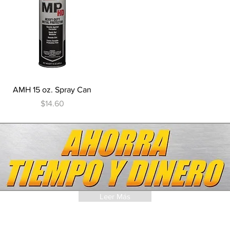
Vista rápida
AMH 15 oz. Spray Can
Precio
$14.60
Leer Más