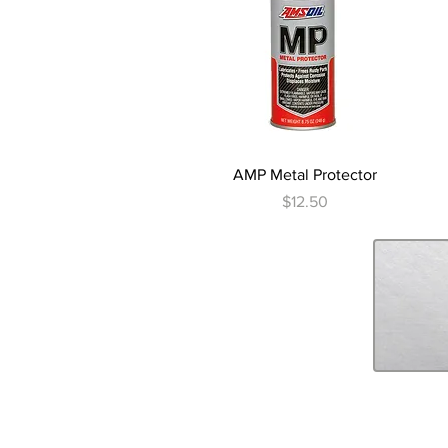
Vista rápida
AMP Metal Protector
Precio
$12.50