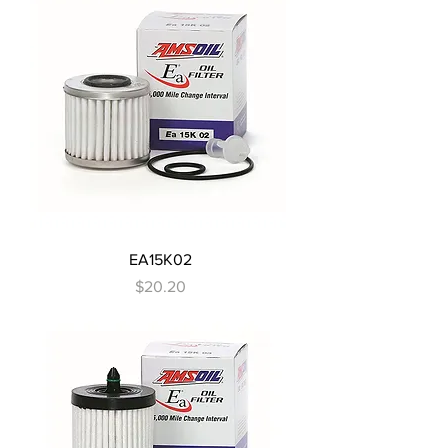
EA15K02
Precio
$20.20