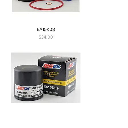
EA15K08
Precio
$34.00
EA15K09