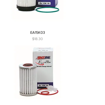
EA15K03
Precio
$18.30