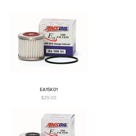
EA15K01
Precio
$29.00