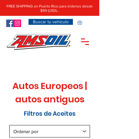
FREE SHIPPING en Puerto Rico para órdenes desde
$99 (USD)…
Buscar tu vehículo
Autos Europeos |
autos antiguos
Filtros de Aceites