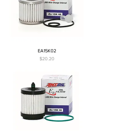
EA15K02
Precio
$20.20