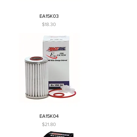
EA15K03
Precio
$18.30
EA15K04
Precio
$21.80