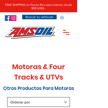
FREE SHIPPING en Puerto Rico para órdenes desde
$99 (USD)…
Buscar tu vehículo
Motoras & Four
Tracks & UTVs
Otros Productos Para Motoras