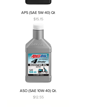
APS (SAE 5W-40) Qt
Precio
$15.15
ASO (SAE 10W-40) Qt.
Precio
$12.55