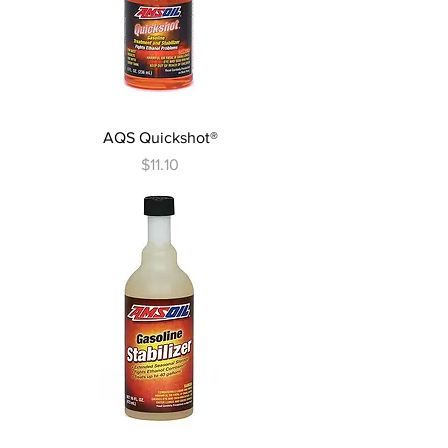
AQS Quickshot®
Precio
$11.10