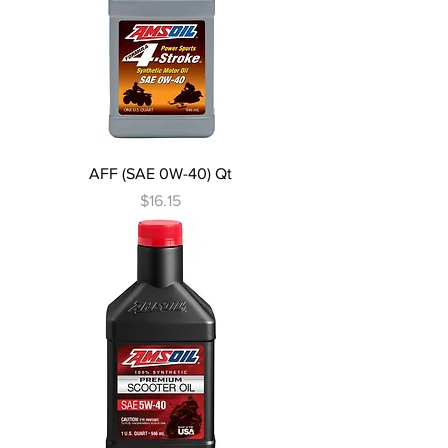
AFF (SAE 0W-40) Qt
Precio
$16.15